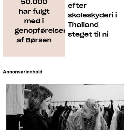
50.000
efter
har fulgt
skoleskyderi i
med i
Thailand
genopførelsen
steget til ni
af Børsen
Annonsørinnhold