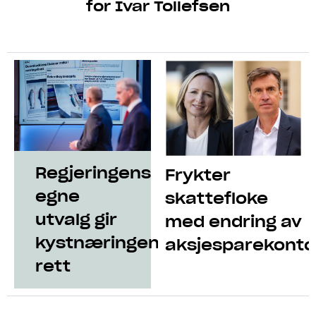
for Ivar Tollefsen
Regjeringens
Frykter
egne
skattefloke
utvalg gir
med endring av
kystnæringen
aksjesparekonto
rett