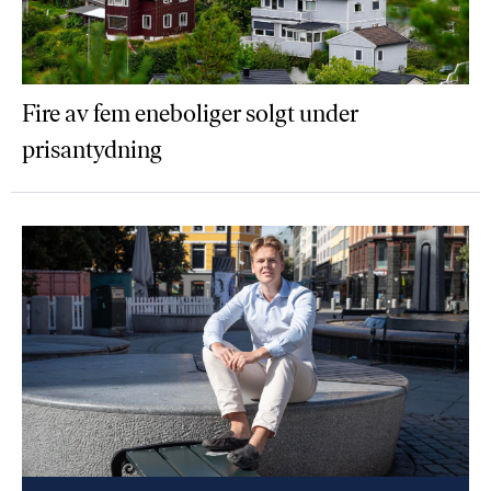
Fire av fem eneboliger solgt under
prisantydning