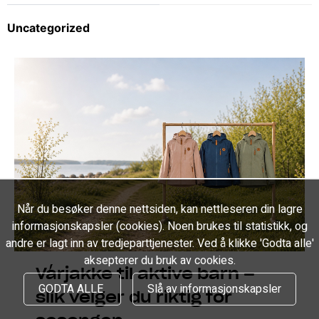
Uncategorized
Når du besøker denne nettsiden, kan nettleseren din lagre
informasjonskapsler (cookies). Noen brukes til statistikk, og
andre er lagt inn av tredjeparttjenester. Ved å klikke 'Godta alle'
aksepterer du bruk av cookies.
Vårjakke til aktive barn –
GODTA ALLE
Slå av informasjonskapsler
slik velger du riktig for