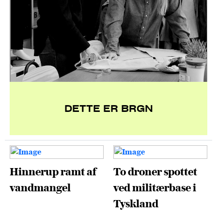
DETTE ER BRGN
Hinnerup ramt af
To droner spottet
vandmangel
ved militærbase i
Tyskland