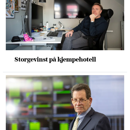
Storgevinst på kjempehotell