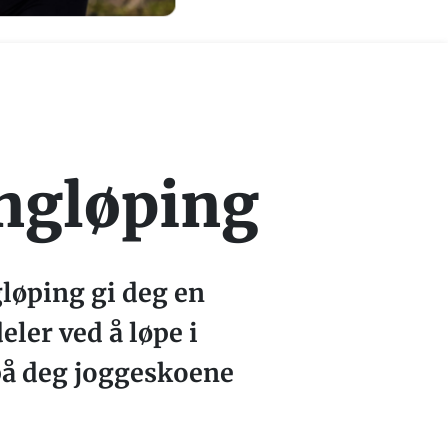
ngløping
gløping gi deg en
eler ved å løpe i
 på deg joggeskoene