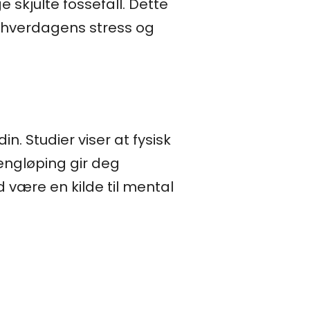
skjulte fossefall. Dette
e hverdagens stress og
n. Studier viser at fysisk
rengløping gir deg
d være en kilde til mental