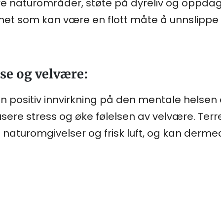
e naturområder, støte på dyreliv og oppdage 
frihet som kan være en flott måte å unnslipp
se og velvære:
n positiv innvirkning på den mentale helsen di
dusere stress og øke følelsen av velvære. Ter
e naturomgivelser og frisk luft, og kan derme