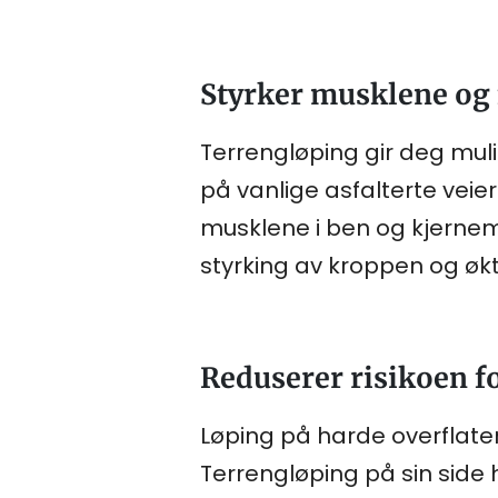
Styrker musklene og 
Terrengløping gir deg mul
på vanlige asfalterte veie
musklene i ben og kjernemu
styrking av kroppen og økt
Reduserer risikoen f
Løping på harde overflate
Terrengløping på sin sid