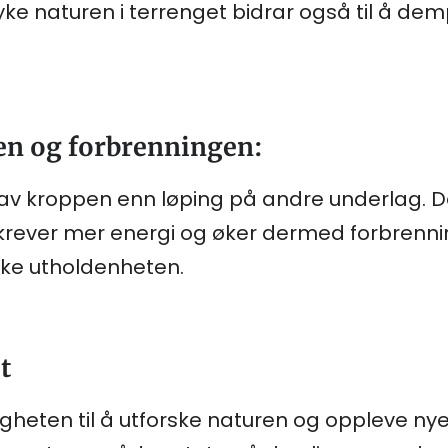
yke naturen i terrenget bidrar også til å de
en og forbrenningen:
av kroppen enn løping på andre underlag. D
krever mer energi og øker dermed forbrenning
øke utholdenheten.
et
igheten til å utforske naturen og oppleve ny