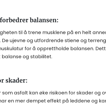
forbedrer balansen:
igheten til å trene musklene på en helt ann
r. De ujevne og utfordrende stiene og terre
skulatur for å opprettholde balansen. Dette 
 balanse og stabilitet.
or skader:
r som asfalt kan øke risikoen for skader og 
e har en mer dempet effekt på leddene og k