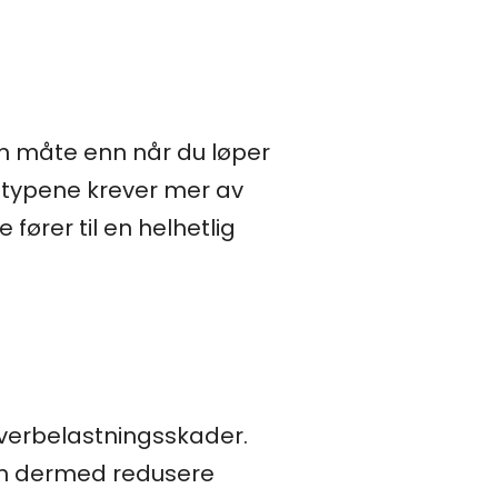
en måte enn når du løper
ngtypene krever mer av
fører til en helhetlig
overbelastningsskader.
an dermed redusere