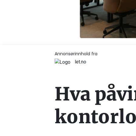
Annonsørinnhold fra
let.no
Hva påvi
kontorlo