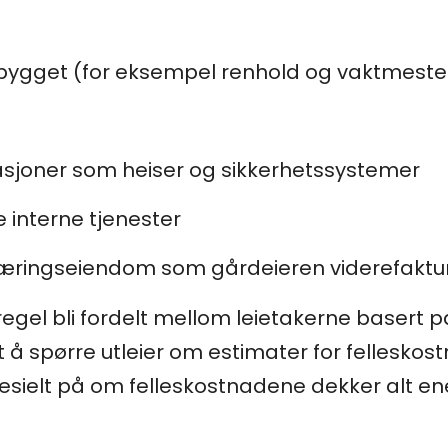
v bygget (for eksempel renhold og vaktmeste
llasjoner som heiser og sikkerhetssystemer
 interne tjenester
æringseiendom som gårdeieren viderefaktu
egel bli fordelt mellom leietakerne basert p
urt å spørre utleier om estimater for fellesko
esielt på om felleskostnadene dekker alt ener