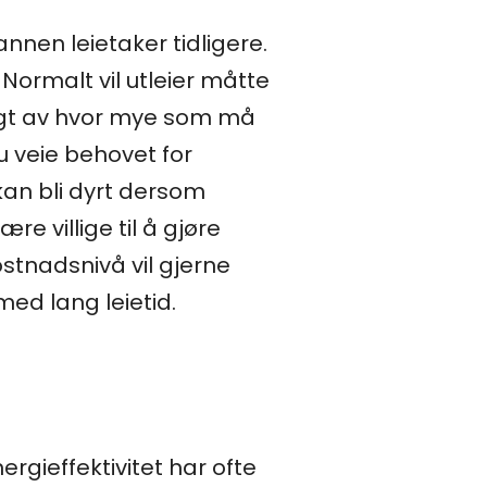
nnen leietaker tidligere.
 Normalt vil utleier måtte
agt av hvor mye som må
u veie behovet for
kan bli dyrt dersom
re villige til å gjøre
tnadsnivå vil gjerne
med lang leietid.
rgieffektivitet har ofte