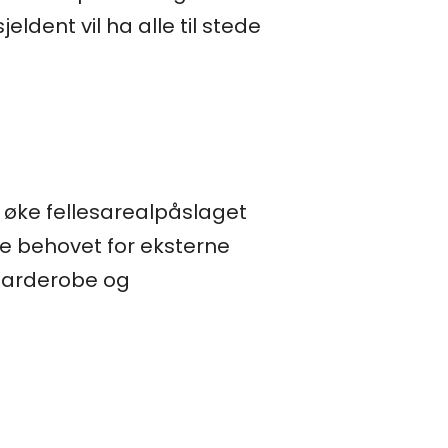
ldent vil ha alle til stede
n øke fellesarealpåslaget
e behovet for eksterne
 garderobe og