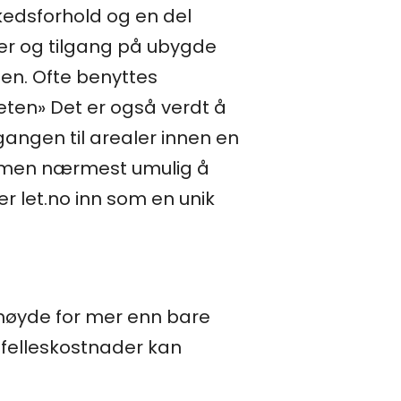
kedsforhold og en del
rer og tilgang på ubygde
en. Ofte benyttes
eten» Det er også verdt å
angen til arealer innen en
t, men nærmest umulig å
r let.no inn som en unik
a høyde for mer enn bare
 felleskostnader kan