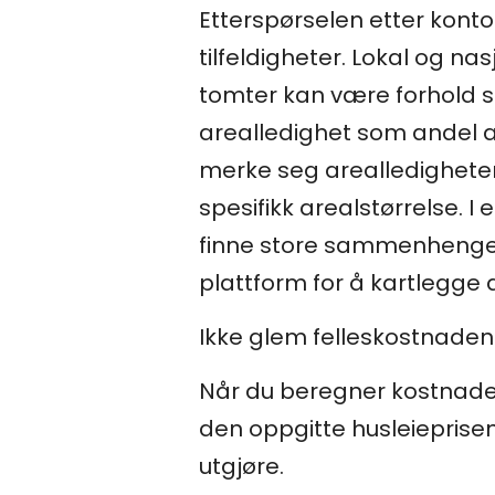
Etterspørselen etter kont
tilfeldigheter. Lokal og n
tomter kan være forhold s
arealledighet som andel a
merke seg arealledigheten
spesifikk arealstørrelse.
finne store sammenhengend
plattform for å kartlegge 
Ikke glem felleskostnaden
Når du beregner kostnadene
den oppgitte husleieprise
utgjøre.