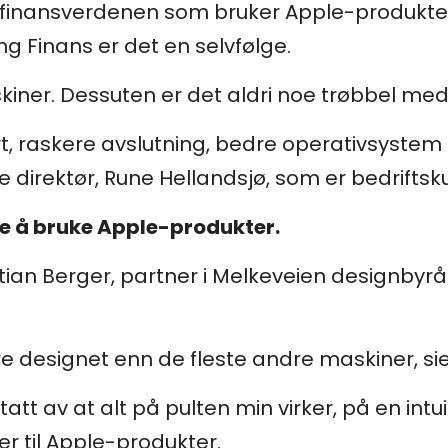
 i finansverdenen som bruker Apple-produkte
g Finans er det en selvfølge.
skiner. Dessuten er det aldri noe trøbbel m
, raskere avslutning, bedre operativsystem o
e direktør, Rune Hellandsjø, som er bedrifts
ere å bruke Apple-produkter.
Stian Berger, partner i Melkeveien designbyr
re designet enn de fleste andre maskiner, sie
ptatt av at alt på pulten min virker, på en int
er til Apple-produkter.