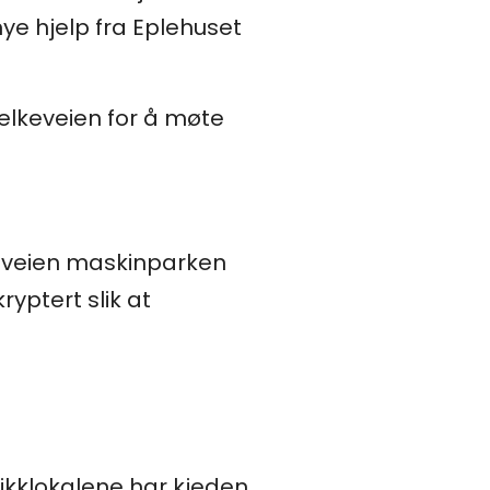
mye hjelp fra Eplehuset
Melkeveien for å møte
keveien maskinparken
ryptert slik at
utikklokalene har kjeden