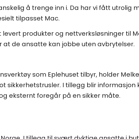
nskelig å trenge inn i. Da har vi fått utrolig 
ielt tilpasset Mac.
t levert produkter og nettverksløsninger til 
r at de ansatte kan jobbe uten avbrytelser.
nsverktøy som Eplehuset tilbyr, holder Mel
sikkerhetstrusler. I tillegg blir informasjon k
g eksternt foregår på en sikker måte.
 Norge. I tillegg til svært dyktige ansatte i b