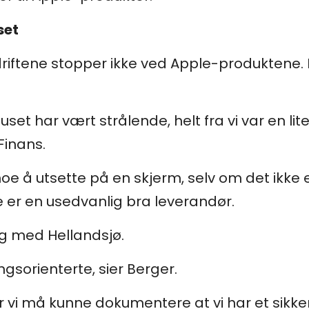
set
riftene stopper ikke ved Apple-produktene.
t har vært strålende, helt fra vi var en lit
Finans.
noe å utsette på en skjerm, selv om det ikke e
 er en usedvanlig bra leverandør.
ig med Hellandsjø.
ngsorienterte, sier Berger.
or vi må kunne dokumentere at vi har et sikke