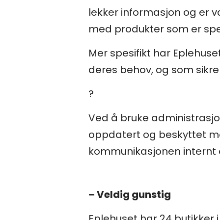
lekker informasjon og er va
med produkter som er spes
Mer spesifikt har Eplehuse
deres behov, og som sikre
?
Ved å bruke administrasjo
oppdatert og beskyttet mot 
kommunikasjonen internt o
– Veldig gunstig
Eplehuset har 24 butikker i