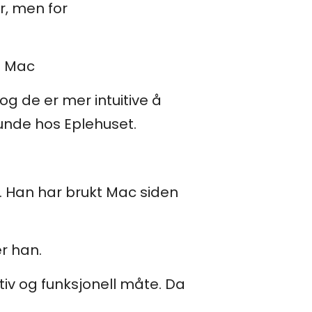
r, men for
ed Mac
g de er mer intuitive å
kunde hos Eplehuset.
å. Han har brukt Mac siden
r han.
uitiv og funksjonell måte. Da