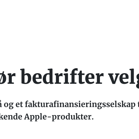
ør bedrifter ve
 og et fakturafinansieringsselskap ti
kkende Apple-produkter.